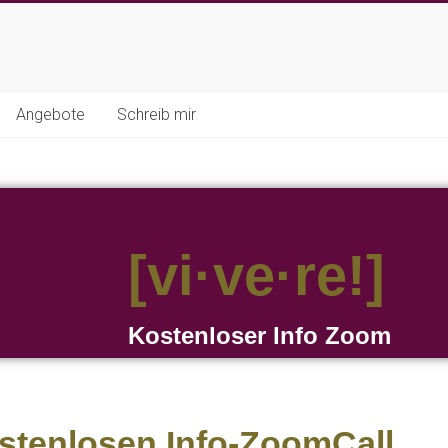
Angebote
Schreib mir
[vi·ve·re!]
Kostenloser Info Zoom
tenlosen Info-ZoomCall