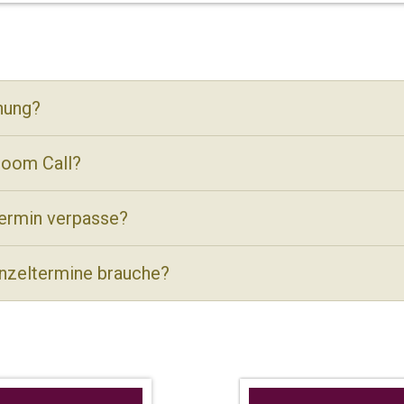
hung?
Zoom Call?
Termin verpasse?
inzeltermine brauche?