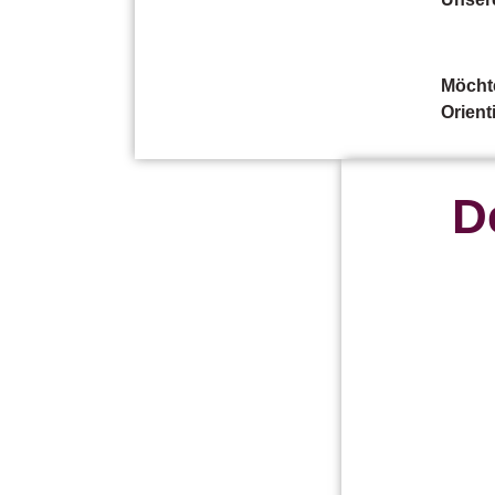
Möcht
Orient
D